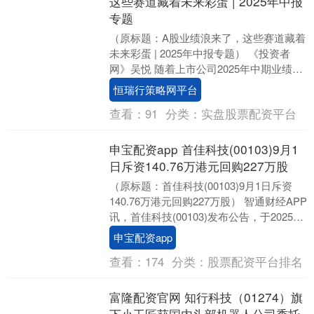
这些赛道藏着未来彩蛋 | 2025年中报
专题
（原标题：A股业绩浪来了，这些赛道藏着
未来彩蛋 | 2025年中报专题） 《投资者
网》吴悦 随着上市公司2025年中期业绩报
告披露进入尾声，A股市场的期中考试答....
恒瑞行策略网平台
查看：
91
分类：
实盘股票配资平台
申宝配资app 首佳科技(00103)9月1
日斥资140.76万港元回购227万股
（原标题：首佳科技(00103)9月1日斥资
140.76万港元回购227万股） 智通财经APP
讯，首佳科技(00103)发布公告，于2025年
9月1日，该公司斥....
申宝配资app
查看：
174
分类：
股票配资平台排名
富隆配资官网 知行科技（01274）旗
下小工匠获国内头部机器人公司委托