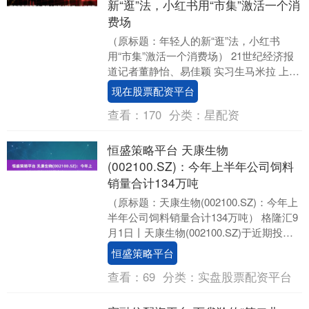
新“逛”法，小红书用“市集”激活一个消
费场
（原标题：年轻人的新“逛”法，小红书
用“市集”激活一个消费场） 21世纪经济报
道记者董静怡、易佳颖 实习生马米拉 上海
初秋，一场为期四天的市集点燃了年轻人
现在股票配资平台
的热情....
查看：
170
分类：
星配资
恒盛策略平台 天康生物
(002100.SZ)：今年上半年公司饲料
销量合计134万吨
（原标题：天康生物(002100.SZ)：今年上
半年公司饲料销量合计134万吨） 格隆汇9
月1日丨天康生物(002100.SZ)于近期投资
者关系活动表示，今年上....
恒盛策略平台
查看：
69
分类：
实盘股票配资平台