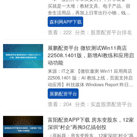
买就是一大堆：教材文具、电子产品、宿
舍生活用品，再加上日常出行小物，钱包
压力山大。其实，开学装备完全可以做
森利网APP下载
到“花得少、用得久....
查看：
222
分类：
股票配资平台排名
展鹏配资平台 微软测试Win11商店
22508.1401版，新增AI教练和应用启
动功能
来源：IT之家 【微软邀测 Win11 应用商店
22508.1401 版：AI 教练上线，页面支持启
动应用】科技媒体 Windows Report 昨日
（9 ....
展鹏配资平台
查看：
204
分类：
实盘股票配资平台
富阳配资APP下载 房东变股东，12家
深圳“村企”再掏3亿搞创投
（原标题：房东变股东，12家深圳“村企”再