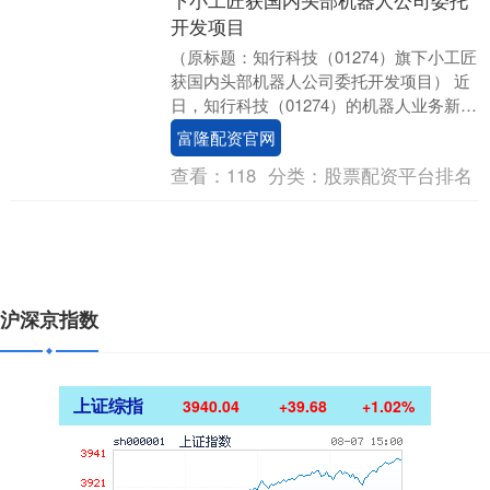
开发项目
（原标题：知行科技（01274）旗下小工匠
获国内头部机器人公司委托开发项目） 近
日，知行科技（01274）的机器人业务新获
一项合作，国内头部机器人公司委托开发
富隆配资官网
背....
查看：
118
分类：
股票配资平台排名
沪深京指数
上证综指
3940.04
+39.68
+1.02%