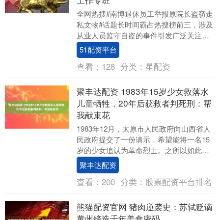
全网热搜#南博退休员工举报原院长盗窃走
私文物#话题长时间霸占热搜榜前三，涉及
从业人员监守自盗的事件引发广泛关注。
近日，南京博物院（南博）退休员工郭礼
51配资平台
典的一则实....
查看：
128
分类：
星配资
聚丰达配资 1983年15岁少女救落水
儿童牺牲，20年后获救者判死刑：帮
我献束花
1983年12月，太原市人民政府向山西省人
民政府提交了一份请示，希望能将一名15
岁的少女追认为革命烈士。之所以如此，
是因为这位15岁的少女，明明自己不会
聚丰达配资
水，却在....
查看：
200
分类：
股票配资平台排名
熊猫配资官网 猪肉逆袭史：苏轼贬谪
黄州缔造千年美食密码