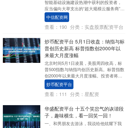
智能基础设施建设热潮中获利的投资者，
应当偏向大举支出的“超大规模云服务商”，
而不是芯片制造商。 身为股票研究联席....
中信配资网
查看：
190
分类：
实盘股票配资平台
炒币配资平台 5月1日收盘：纳指与标
普创历史新高 标普指数创2000年以
来最大月度涨幅
北京时间5月1日凌晨，美股周四收高，标
普500指数与纳指均创历史新高。标普指数
创2000年以来最大月度涨幅。投资者将注
意力转向亚马逊、谷歌母公司Alphabet....
炒币配资平台
查看：
111
分类：
星配资
华盛配资平台 十五个笑岔气的诙谐段
子，趣味横生，看一回笑一回！
一、和男朋友去游泳，我说给他炫耀下我