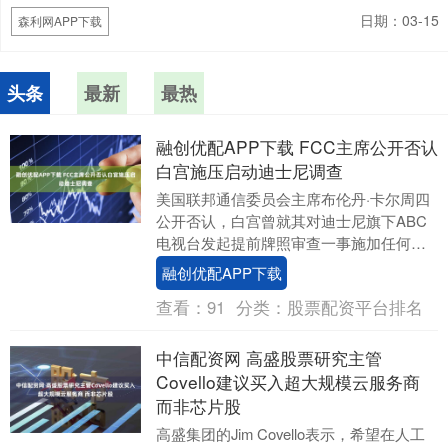
日期：03-15
森利网APP下载
头条
最新
最热
融创优配APP下载 FCC主席公开否认
白宫施压启动迪士尼调查
美国联邦通信委员会主席布伦丹·卡尔周四
公开否认，白宫曾就其对迪士尼旗下ABC
电视台发起提前牌照审查一事施加任何压
力。 卡尔在FCC的新闻发布会上表示：“这
融创优配APP下载
是我们....
查看：
91
分类：
股票配资平台排名
中信配资网 高盛股票研究主管
Covello建议买入超大规模云服务商
而非芯片股
高盛集团的Jim Covello表示，希望在人工