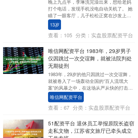
晚上九点半，李琳洗完澡出来，想给老妈
打个电话，发现手机没电自动关机了。 她
瞄了一眼客厅，儿子松松正窝在沙发上刷
手机。“松松，手机借妈妈用一下，打个电
13岁
话给你外婆。....
查看：
105
分类：
实盘股票配资平台
唯信网配资平台 1983年，29岁男子
仅因跳过一次交谊舞，就被法院判处
无期徒刑
1983年，29岁的他只因跳过一次交谊舞，
就被卷入了一场轰动全国的“百人流氓大
案”的风暴之中，在这场从严从快的打击刑
事犯罪活动中，有3人被判处死刑，他最终
唯信网配资平台
也被判....
查看：
67
分类：
实盘股票配资平台
51配资平台 退休员工举报原院长盗窃
走私文物，江苏省文旅厅已牵头成立
工作专班