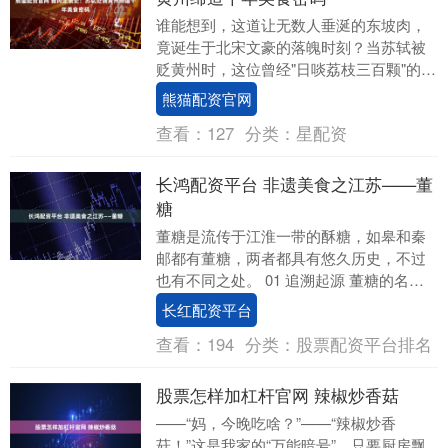
谁能想到，这道让无数人垂涎的东坡肉，
竟诞生于北宋文豪的落魄时刻？当苏轼被
贬黄州时，这位曾经"日啖荔枝三百颗"的美
食家，突然发现自己的餐桌上只剩下了猪
熊猫配资官网
肉。但更令人....
查看：
127
分类：
星配资
长鸿配资平台 非遗美食之江苏——董
糖
董糖是流传于江淮一带的酥糖，如皋和秦
邮都有董糖，两者都具有悠久历史，不过
也有不同之处。 01 追溯起源 董糖的名称
由来是因董姓人制作的酥糖独具特色，故
长红配资平台
称董糖。如....
查看：
194
分类：
股票配资平台排名
股票怎样加杠杆官网 辣椒炒香菇
——“妈，今晚吃啥？”——“辣椒炒香
菇！”这是我家的“万能暗号”。只要厨房飘