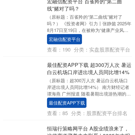
宏融信配资平台 百雀羚的“第二曲
线”赌对了吗？
（原标题：百雀羚的“第二曲线”赌对了
吗？） 《投资者网》引力丨张静懿 2025年
8月17日至19日，在被称为“健康产业风向
标”的第十八届西普会上，国货美妆品牌
宏融信配资平台
百....
查看：
190
分类：
实盘股票配资平台
最佳配资APP下载 超300万人次 暑运
白云机场口岸进出境人员同比增14%
（原标题：超300万人次 暑运白云机场口
岸进出境人员同比增14%） 南方财经记者
谭海燕 广州报道 随着暑期出境游热潮的到
来，广州白云机场口岸客流激增。9月1
最佳配资APP下载
日，....
查看：
85
分类：
股票配资平台排名
恒瑞行策略网平台 A股业绩浪来了，