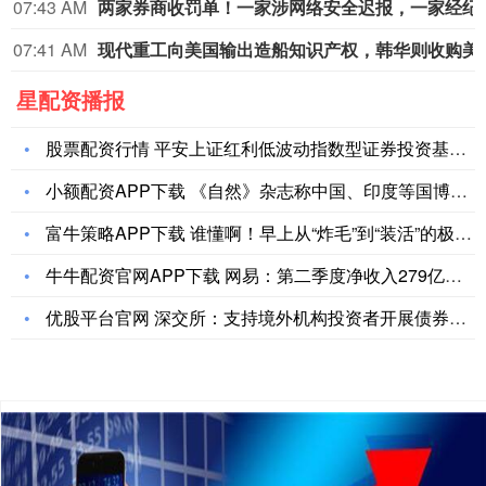
07:43 AM
两家券商收罚单！一家
07:41 AM
现代重工向美国输出
星配资播报
股票配资行情 平安上证红利低波动指数型证券投资基金招募说明书
小额配资APP下载 《自然》杂志称中国、印度等国博士生人数“
富牛策略APP下载 谁懂啊！早上从“炸毛”到“装活”的极限拉
牛牛配资官网APP下载 网易：第二季度净收入279亿元，同比
优股平台官网 深交所：支持境外机构投资者开展债券回购业务