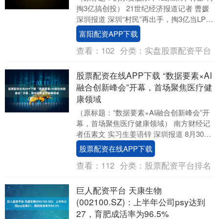
掏3亿搞创投） 21世纪经济报道记者 曹媛
深圳报道 深圳“村民”再出手，掏3亿当LP成
立VC基金。 近日，有两只VC....
富阳配资APP下载
查看：
102
分类：
实盘股票配资平台
股票配资在线APP下载 “数据要素×AI
融合创新峰会”开幕，首场聚焦医疗健
康领域
（原标题：“数据要素×AI融合创新峰会”开
幕，首场聚焦医疗健康领域） 南方财经记
者伍素文 实习生姜语锌 深圳报道 8月30日
上午，深圳（前海）国际数据产业园
股票配资在线APP下载
内，....
查看：
112
分类：
股票配资平台排名
巨人配资平台 天康生物
(002100.SZ)：上半年公司psy达到
27，育肥成活率为96.5%