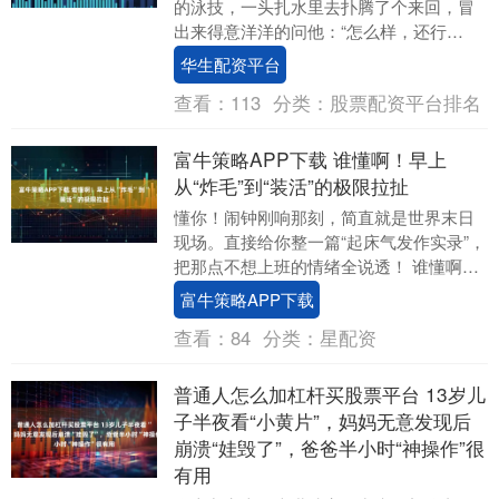
的泳技，一头扎水里去扑腾了个来回，冒
出来得意洋洋的问他：“怎么样，还行
吧？”结果他问：“你谁？” 二、我看她的时
华生配资平台
候，她眼里有....
查看：
113
分类：
股票配资平台排名
富牛策略APP下载 谁懂啊！早上
从“炸毛”到“装活”的极限拉扯
懂你！闹钟刚响那刻，简直就是世界末日
现场。直接给你整一篇“起床气发作实录”，
把那点不想上班的情绪全说透！ 谁懂啊！
早上从“炸毛”到“装活”的极限拉扯 别问我为
富牛策略APP下载
什....
查看：
84
分类：
星配资
普通人怎么加杠杆买股票平台 13岁儿
子半夜看“小黄片”，妈妈无意发现后
崩溃“娃毁了”，爸爸半小时“神操作”很
有用