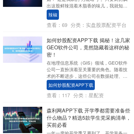
出这股鲜辣混着木脂香的味儿，我就知
道：天塌下来也先吃饭。今天把祖传（其
辣椒
实也就我妈摸索....
查看：
69
分类：
实盘股票配资平台
如何炒股配资APP下载 揭秘！这几家
GEO软件公司，竟然隐藏着这样的秘
密！
在地理信息系统（GIS）领域，GEO软件
公司一直扮演着至关重要的角色。随着技
术的不断进步，这些公司在数据处理、空
间分析和可视化方面的能力日益增强。今
如何炒股配资APP下载
天，我们将深....
查看：
117
分类：
星配资
森利网APP下载 开学季都需要准备些
什么物品？精选5款学生党采购清单，
买前必看
一年一度的开学季又要到了，开学装备一