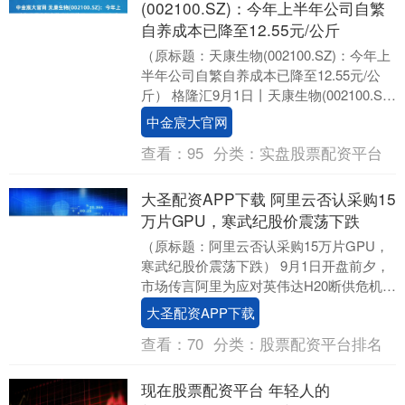
(002100.SZ)：今年上半年公司自繁
自养成本已降至12.55元/公斤
（原标题：天康生物(002100.SZ)：今年上
半年公司自繁自养成本已降至12.55元/公
斤） 格隆汇9月1日丨天康生物(002100.SZ)
于近期投资者关系活....
中金宸大官网
查看：
95
分类：
实盘股票配资平台
大圣配资APP下载 阿里云否认采购15
万片GPU，寒武纪股价震荡下跌
（原标题：阿里云否认采购15万片GPU，
寒武纪股价震荡下跌） 9月1日开盘前夕，
市场传言阿里为应对英伟达H20断供危机，
紧急追加寒武纪思元370芯片订单至15万....
大圣配资APP下载
查看：
70
分类：
股票配资平台排名
现在股票配资平台 年轻人的