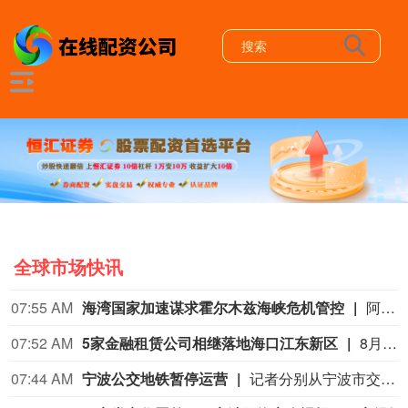
全球市场快讯
07:55 AM
海湾国家加速谋求霍尔木兹海峡危机管控
阿布扎比国家石油公司当地时间8日称，旗下一艘船只于当天在穿越霍尔木兹海峡时遭到导弹袭击。尽管袭击未造成人员伤亡，但阿联酋对此强烈谴责，称这一行为严重威胁商业航运安全，并要求霍尔木兹海峡全面、无条件重新开放。与此同时，伊朗与阿曼正在就新的通航机制展开谈判。随着冲突持续，海湾国家正在承受越来越直接的安全和经济压力，其外交与安全诉求也在发生微妙变化。（央视新闻）
07:52 AM
5家金融租赁公司相继落地海口江东新区
8月7日，中信金融租赁有限公司（以下简称中信金租）在海口江东新区完成管理型项目公司——信银租赁（海南）有限公司的注册设立。这是落地江东新区的第五家金融租赁管理型项目公司，标志着融资租赁产业的集聚效应正加速形成。（海南日报）
07:44 AM
宁波公交地铁暂停运营
记者分别从宁波市交通运输局和宁波市轨道交通集团有限公司获悉，受第13号台风“白海豚”影响，自8月9日起，宁波市公交集团、城乡公交、东方巴士、公运公交的公交线路和宁波地铁全线网暂停运营，后续恢复运营时间视台风动态和影响情况确定。（央广网）